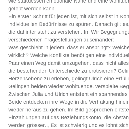
wie stattdessen emotionale Nähe und eine wohltuen
gelebt werden kann.
Ein erster Schritt für jeden ist, mit sich selbst in 
individuellen Bedürfnisse zu spüren. Danach gilt es
die dahinter steht zu verstehen. Im Wir Begegnung
verschiedenen Fragestellungen auseinander:
Was geschieht in jedem, dass er anspringt? Welche
wirklich? Welche Konflikte benötigen eine individue
Paar einen Weg damit umzugehen, dass nicht alles
die bestehenden Unterschiede zu erotisieren? Geling
Herzensebene zu erleben, gelingt Ulrich eine Erfül
Gelingen beiden wieder wohltuende, verspielte B
Zwischen Julia und Ulrich entsteht ein spannendes
Beide entdecken ihre Wege in die Verhakung hinei
wieder heraus zu gehen. Im Bild gesprochen entst
Einzahlungen auf das Beziehungskonto, die Abstä
werden grösser. „ Es ist schwierig und es lohnt sich