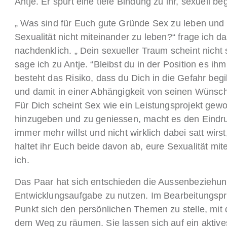
Antje. Er spürt eine tiefe Bindung zu ihr, sexuell beg
„ Was sind für Euch gute Gründe Sex zu leben und
Sexualität nicht miteinander zu leben?“ frage ich 
nachdenklich. „ Dein sexueller Traum scheint nicht 
sage ich zu Antje. “Bleibst du in der Position es i
besteht das Risiko, dass du Dich in die Gefahr begib
und damit in einer Abhängigkeit von seinen Wünschen
Für Dich scheint Sex wie ein Leistungsprojekt gewo
hinzugeben und zu geniessen, macht es den Eindru
immer mehr willst und nicht wirklich dabei satt wirst
haltet ihr Euch beide davon ab, eure Sexualität mi
ich.
Das Paar hat sich entschieden die Aussenbeziehun
Entwicklungsaufgabe zu nutzen. Im Bearbeitungspr
Punkt sich den persönlichen Themen zu stelle, mit 
dem Weg zu räumen. Sie lassen sich auf ein aktive