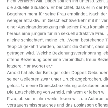
nicht verlieren will. Dabei soll ich ihn unterstützen.
die aktuelle Situation. Er berichtet, dass er in der
Begehren mehr für seine Frau empfindet. Nach der 
weniger attraktiv. Im Geschlechtsverkehr mit ihr ver
einer Auseinandersetzung mit seiner Frau kontaktier
heraus eine jüngere für ihn sexuell attraktive Fra
alleine schlechter“, meine ich. „Wenn bestehende
Teppich gekehrt werden, besteht die Gefahr, dass d
getragen wird. Welche Beziehungsvereinbarung lebs
offene Beziehung oder eine verbindlich, treue Bezi
letztere, “ antwortet er.“
Arnold hat als der Betrüger oder Doppelt Gebunde
seiner Geliebten zwar unter Druck abgebrochen, di
gelöst. Um eine Dreiecksbeziehung aufzulösen brau
Die Entscheidung von Arnold, mit wem er leben will
Frau, ob sie mit ihm weiter leben will, die Aufarbei
Vertrauensmissbrauches und das Loslassen offene