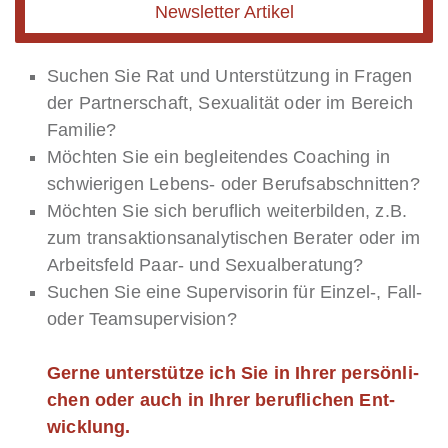
Newsletter Artikel
Suchen Sie Rat und Un­ter­stüt­zung in Fragen
der Part­ner­schaft, Se­xua­li­tät oder im Be­reich
Fa­mi­lie?
Möch­ten Sie ein be­glei­ten­des Coa­ching in
schwie­ri­gen Le­bens- oder Be­rufs­ab­schnit­ten?
Möch­ten Sie sich beruflich wei­ter­bil­den, z.B.
zum transaktionsanalytischen Berater oder im
Arbeitsfeld Paar- und Sexualberatung?
Suchen Sie eine Supervisorin für Einzel-, Fall-
oder Teamsupervision?
Gerne un­ter­stüt­ze ich Sie in Ihrer per­sön­li­
chen oder auch in Ihrer be­ruf­li­chen Ent­
wick­lung.